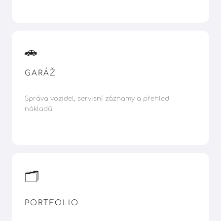
🚗
GARÁŽ
Správa vozidel, servisní záznamy a přehled
nákladů.
🗂️
PORTFOLIO