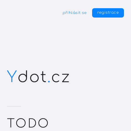
registrace
přihlásit se
Y
d
o
t
.
cz
TODO